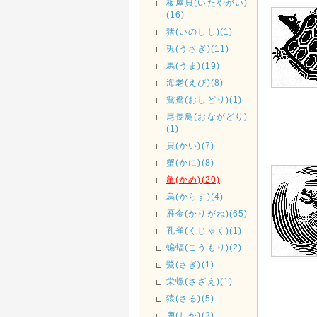
板屋貝(いたやがい)
(16)
猪(いのしし)(1)
兎(うさぎ)(11)
馬(うま)(19)
海老(えび)(8)
鴛鴦(おしどり)(1)
尾長鳥(おながどり)
(1)
貝(かい)(7)
蟹(かに)(8)
亀(かめ)(20)
烏(からす)(4)
雁金(かりがね)(65)
孔雀(くじゃく)(1)
蝙蝠(こうもり)(2)
鷺(さぎ)(1)
栄螺(さざえ)(1)
猿(さる)(5)
鹿(しか)(2)