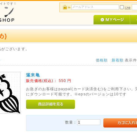
サイトです！
記憶
め)
品がございます。
>
価格順
新着順
表示
篷来亀
販売価格(税込)：
550
円
お急ぎのお客様はpaypal(カード決済含む)をご利用下さい
にダウンロード可能です。※epsのバージョンは10です
数量：