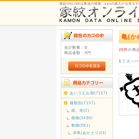
家紋ONLINEは家紋の検索、epsの購入が出来る
亀(か
合計数量：
0
20件
の商
商品金額：
0円
1
2
次へ>
あいうえお順(7157)
種類別(7157)
紙、布(2)
植物(3490)
動物(581)
赤鳥(あかとり)(3)