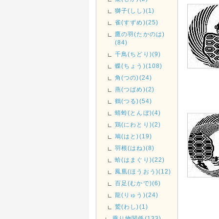
獅子(しし)(1)
雀(すずめ)(25)
鷹の羽(たかのは)
(84)
千鳥(ちどり)(9)
蝶(ちょう)(108)
角(つの)(24)
燕(つばめ)(2)
鶴(つる)(54)
蜻蛉(とんぼ)(4)
鶏(にわとり)(2)
鳩(はと)(19)
羽根(はね)(8)
蛤(はまぐり)(22)
鳳凰(ほうおう)(12)
百足(むかで)(6)
龍(りゅう)(24)
鷲(わし)(1)
乗り物関係(133)