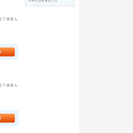
※赤字は休業日です
。完了後直ち
。完了後直ち