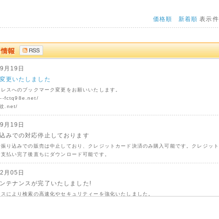
価格順
新着順
表示
09月19日
変更いたしました
ドレスへのブックマーク変更をお願いいたします。
n--fctq98e.net/
家紋.net/
09月19日
込みでの対応停止しております
行振り込みでの販売は中止しており、クレジットカード決済のみ購入可能です。クレジッ
お支払い完了後直ちにダウンロード可能です。
02月05日
ンテナンスが完了いたしました!
ンスにより検索の高速化やセキュリティーを強化いたしました。