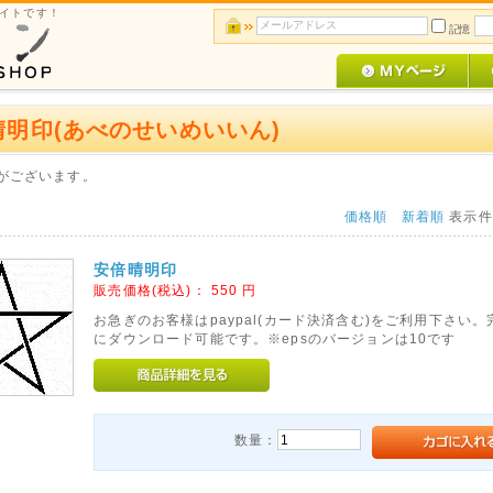
サイトです！
記憶
晴明印(あべのせいめいいん)
がございます。
価格順
新着順
表示
安倍晴明印
販売価格(税込)：
550
円
お急ぎのお客様はpaypal(カード決済含む)をご利用下さい
にダウンロード可能です。※epsのバージョンは10です
数量：