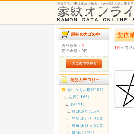
家紋ONLINEは家紋の検索、epsの購入が出来る
安倍
合計数量：
0
1件
の商品
商品金額：
0円
あいうえお順(7157)
あ行(1166)
あ(191)
葵(あおい)(124)
赤鳥(あかとり)(3)
総角(あげまき)(2)
麻(あさ)(24)