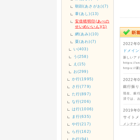
朝顔(あさがお)(7)
葦(あし)(13)
安倍晴明印(あべの
せいめいいん)(1)
網(あみ)(10)
粟(あわ)(7)
2022年
い(403)
ドメイン
う(258)
新しいア
https://x
え(15)
https://
お(299)
か行(1995)
2022年
さ行(779)
銀行振り
現在、銀
た行(897)
済では、
な行(206)
は行(1006)
2019年
ま行(635)
サイトメ
や行(217)
メンテナ
ら行(162)
わ行(94)