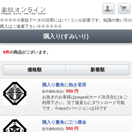
※※※※※家紋データの活用にはパソコンが必要です。知識の無い方の
購入はご遠慮下さい※※※※※※
隅入り(すみいり)
9
件
の商品がございます。
価格順
新着順
隅入り蔓角に抱き茗荷
550
円
販売価格(税込):
お急ぎのお客様はpaypal(カード決済含む)をご
利用下さい。完了後直ちにダウンロード可能
です。※epsのバージョンは10です
隅入り蔓角に三つ雁金
550
円
販売価格(税込):