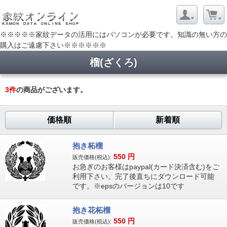
※※※※※家紋データの活用にはパソコンが必要です。知識の無い方の
購入はご遠慮下さい※※※※※※
榴(ざくろ)
3
件
の商品がございます。
価格順
新着順
抱き柘榴
550
円
販売価格(税込):
お急ぎのお客様はpaypal(カード決済含む)をご
利用下さい。完了後直ちにダウンロード可能
です。※epsのバージョンは10です
抱き花柘榴
550
円
販売価格(税込):