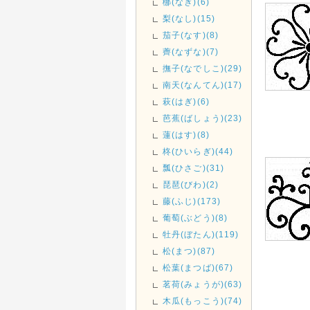
梛(なぎ)(6)
梨(なし)(15)
茄子(なす)(8)
薺(なずな)(7)
撫子(なでしこ)(29)
南天(なんてん)(17)
萩(はぎ)(6)
芭蕉(ばしょう)(23)
蓮(はす)(8)
柊(ひいらぎ)(44)
瓢(ひさご)(31)
琵琶(びわ)(2)
藤(ふじ)(173)
葡萄(ぶどう)(8)
牡丹(ぼたん)(119)
松(まつ)(87)
松葉(まつば)(67)
茗荷(みょうが)(63)
木瓜(もっこう)(74)