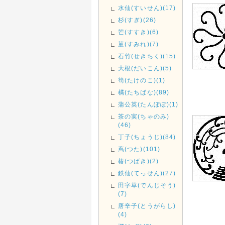
水仙(すいせん)(17)
杉(すぎ)(26)
芒(すすき)(6)
菫(すみれ)(7)
石竹(せきちく)(15)
大根(だいこん)(5)
筍(たけのこ)(1)
橘(たちばな)(89)
蒲公英(たんぽぽ)(1)
茶の実(ちゃのみ)
(46)
丁子(ちょうじ)(84)
蔦(つた)(101)
椿(つばき)(2)
鉄仙(てっせん)(27)
田字草(でんじそう)
(7)
唐辛子(とうがらし)
(4)