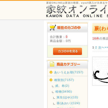
家紋ONLINEは家紋の検索、epsの購入が出来る
蕨(わ
合計数量：
0
16件
の商
商品金額：
0円
1
2
次へ>
あいうえお順(7157)
種類別(7157)
紙、布(2)
植物(3490)
寓生(ほや)(10)
葵(あおい)(124)