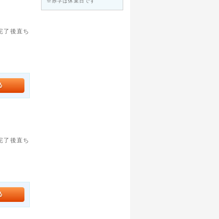
※赤字は休業日です
。完了後直ち
。完了後直ち