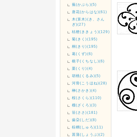
蕪(かぶら)(5)
唐花(からはな)(61)
木(算木)(き、さん
ぎ)(27)
桔梗(ききょう)(129)
菊(きく)(195)
桐(きり)(195)
葛(くず)(6)
梔子(くちなし)(6)
栗(くり)(4)
胡桃(くるみ)(5)
河骨(こうほね)(28)
榊(さかき)(4)
桜(さくら)(110)
榴(ざくろ)(3)
笹(ささ)(181)
歯朶(しだ)(8)
棕櫚(しゅろ)(11)
菖蒲(しょうぶ)(2)