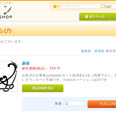
サイトです！
記憶
らび)
品がございます。
>
価格順
新着順
表示
蕨蝶
販売価格(税込)：
550
円
お急ぎのお客様はpaypal(カード決済含む)をご利用下さい
にダウンロード可能です。※epsのバージョンは10です
数量：