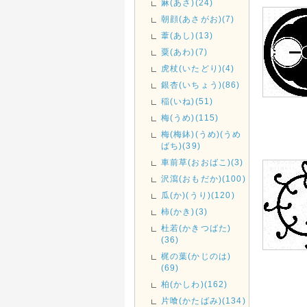
麻(あさ)(24)
朝顔(あさがお)(7)
葦(あし)(13)
粟(あわ)(7)
虎杖(いたどり)(4)
銀杏(いちょう)(86)
稲(いね)(51)
梅(うめ)(115)
梅(梅鉢)(うめ)(うめ
ばち)(39)
車前草(おおばこ)(3)
沢瀉(おもだか)(100)
瓜(か)(うり)(120)
柿(かき)(3)
杜若(かきつばた)
(36)
梶の葉(かじのは)
(69)
柏(かしわ)(162)
片喰(かたばみ)(134)