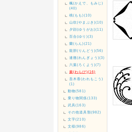
楓(かえで、もみじ)
(40)
桃(もも)(10)
山吹(やまぶき)(10)
夕顔(ゆうがお)(11)
百合(ゆり)(3)
蘭(らん)(21)
龍胆(りんどう)(56)
連翹(れんぎょう)(3)
六葉(ろくよう)(7)
蕨(わらび)(16)
吾木香(われもこう)
(1)
動物(581)
乗り物関係(133)
武具(163)
その他道具類(982)
文字(210)
文様(986)