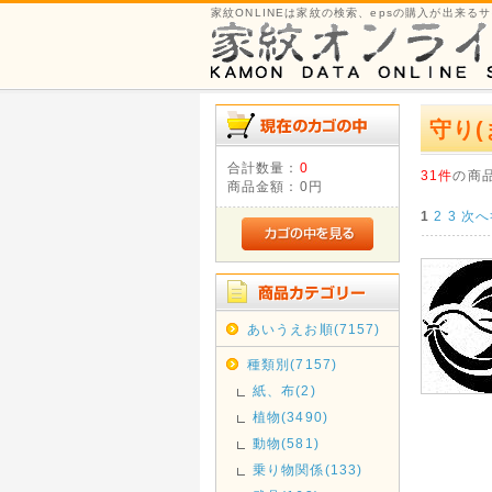
家紋ONLINEは家紋の検索、epsの購入が出来る
守り(
合計数量：
0
31件
の商
商品金額：
0円
1
2
3
次へ
あいうえお順(7157)
種類別(7157)
紙、布(2)
植物(3490)
動物(581)
乗り物関係(133)