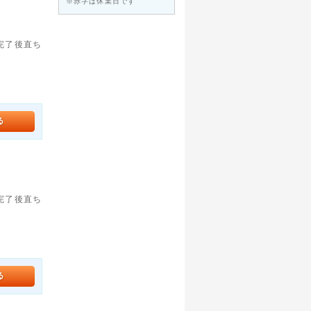
※赤字は休業日です
。完了後直ち
。完了後直ち