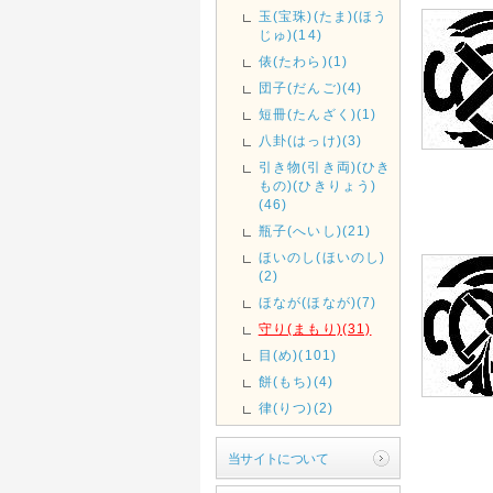
玉(宝珠)(たま)(ほう
じゅ)(14)
俵(たわら)(1)
団子(だんご)(4)
短冊(たんざく)(1)
八卦(はっけ)(3)
引き物(引き両)(ひき
もの)(ひきりょう)
(46)
瓶子(へいし)(21)
ほいのし(ほいのし)
(2)
ほなが(ほなが)(7)
守り(まもり)(31)
目(め)(101)
餅(もち)(4)
律(りつ)(2)
当サイトについて