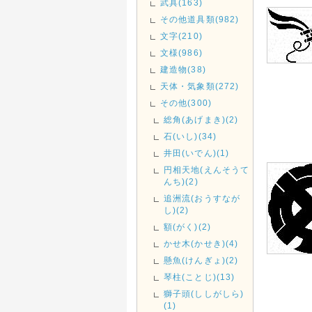
武具(163)
その他道具類(982)
文字(210)
文様(986)
建造物(38)
天体・気象類(272)
その他(300)
総角(あげまき)(2)
石(いし)(34)
井田(いでん)(1)
円相天地(えんそうて
んち)(2)
追洲流(おうすなが
し)(2)
額(がく)(2)
かせ木(かせき)(4)
懸魚(けんぎょ)(2)
琴柱(ことじ)(13)
獅子頭(ししがしら)
(1)