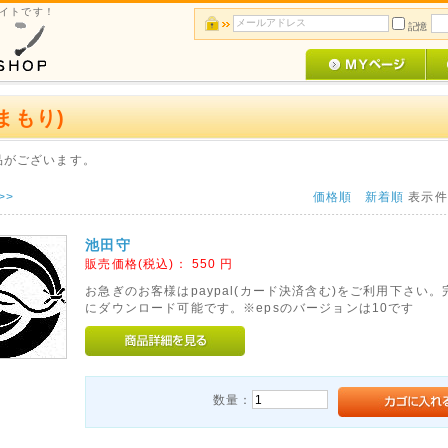
サイトです！
記憶
まもり)
品がございます。
>>
価格順
新着順
表示
池田守
販売価格(税込)：
550
円
お急ぎのお客様はpaypal(カード決済含む)をご利用下さい
にダウンロード可能です。※epsのバージョンは10です
数量：