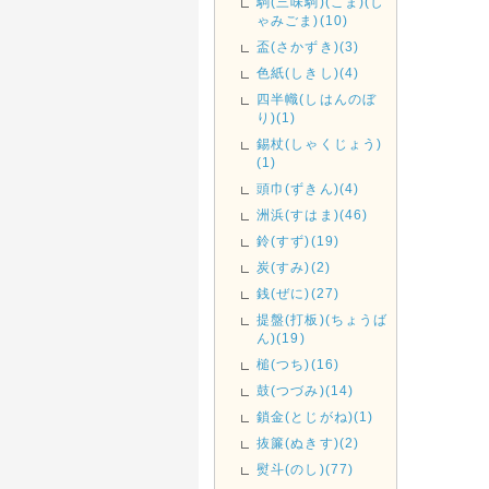
駒(三味駒)(こま)(し
ゃみごま)(10)
盃(さかずき)(3)
色紙(しきし)(4)
四半幟(しはんのぼ
り)(1)
錫杖(しゃくじょう)
(1)
頭巾(ずきん)(4)
洲浜(すはま)(46)
鈴(すず)(19)
炭(すみ)(2)
銭(ぜに)(27)
提盤(打板)(ちょうば
ん)(19)
槌(つち)(16)
鼓(つづみ)(14)
鎖金(とじがね)(1)
抜簾(ぬきす)(2)
熨斗(のし)(77)