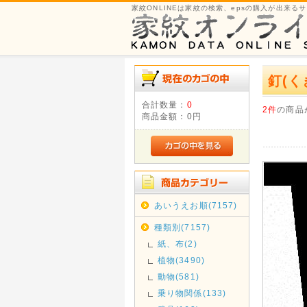
家紋ONLINEは家紋の検索、epsの購入が出来る
釘(く
合計数量：
0
2件
の商品
商品金額：
0円
あいうえお順(7157)
種類別(7157)
紙、布(2)
植物(3490)
動物(581)
乗り物関係(133)