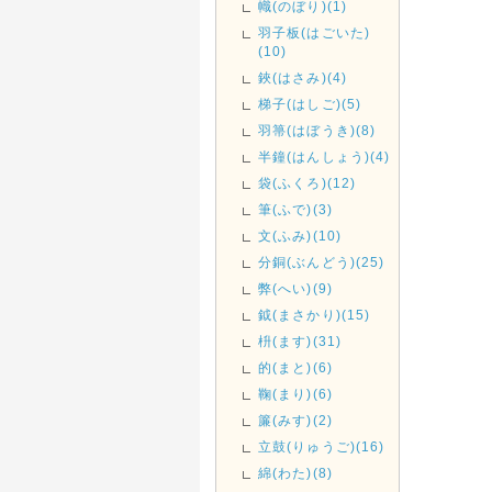
幟(のぼり)(1)
羽子板(はごいた)
(10)
鋏(はさみ)(4)
梯子(はしご)(5)
羽箒(はぼうき)(8)
半鐘(はんしょう)(4)
袋(ふくろ)(12)
筆(ふで)(3)
文(ふみ)(10)
分銅(ぶんどう)(25)
弊(へい)(9)
鉞(まさかり)(15)
枡(ます)(31)
的(まと)(6)
鞠(まり)(6)
簾(みす)(2)
立鼓(りゅうご)(16)
綿(わた)(8)