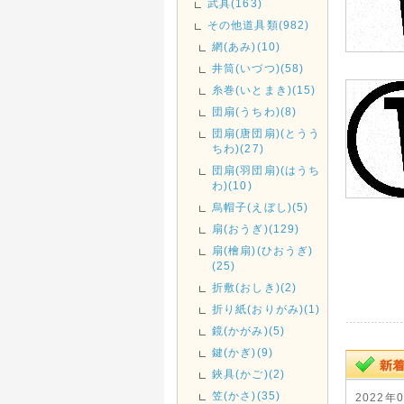
武具(163)
その他道具類(982)
網(あみ)(10)
井筒(いづつ)(58)
糸巻(いとまき)(15)
団扇(うちわ)(8)
団扇(唐団扇)(とうう
ちわ)(27)
団扇(羽団扇)(はうち
わ)(10)
烏帽子(えぼし)(5)
扇(おうぎ)(129)
扇(檜扇)(ひおうぎ)
(25)
折敷(おしき)(2)
折り紙(おりがみ)(1)
鏡(かがみ)(5)
鍵(かぎ)(9)
鋏具(かご)(2)
笠(かさ)(35)
2022年