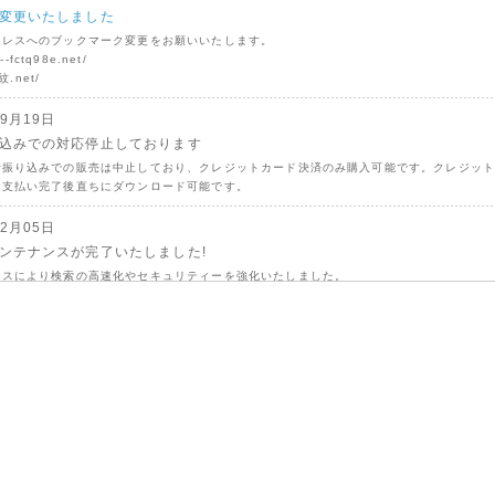
変更いたしました
ドレスへのブックマーク変更をお願いいたします。
n--fctq98e.net/
家紋.net/
09月19日
込みでの対応停止しております
行振り込みでの販売は中止しており、クレジットカード決済のみ購入可能です。クレジッ
お支払い完了後直ちにダウンロード可能です。
02月05日
ンテナンスが完了いたしました!
ンスにより検索の高速化やセキュリティーを強化いたしました。