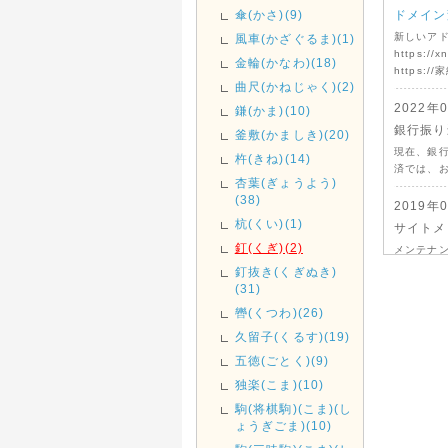
傘(かさ)(9)
ドメイン
新しいア
風車(かざぐるま)(1)
https://x
金輪(かなわ)(18)
https://
曲尺(かねじゃく)(2)
2022年
鎌(かま)(10)
銀行振り
釜敷(かましき)(20)
現在、銀
杵(きね)(14)
済では、
杏葉(ぎょうよう)
(38)
2019年
杭(くい)(1)
サイトメ
釘(くぎ)(2)
メンテナ
釘抜き(くぎぬき)
(31)
轡(くつわ)(26)
久留子(くるす)(19)
五徳(ごとく)(9)
独楽(こま)(10)
駒(将棋駒)(こま)(し
ょうぎごま)(10)