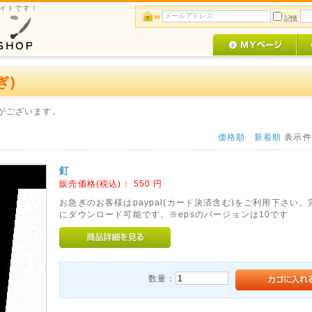
サイトです！
記憶
ぎ)
がございます。
価格順
新着順
表示
釘
販売価格(税込)：
550
円
お急ぎのお客様はpaypal(カード決済含む)をご利用下さい
にダウンロード可能です。※epsのバージョンは10です
数量：