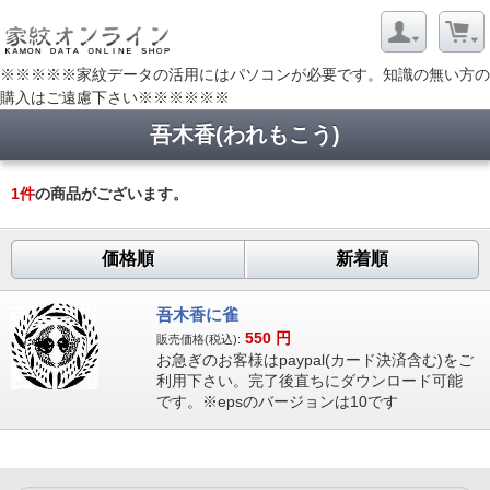
※※※※※家紋データの活用にはパソコンが必要です。知識の無い方の
購入はご遠慮下さい※※※※※※
吾木香(われもこう)
1
件
の商品がございます。
価格順
新着順
吾木香に雀
550
円
販売価格(税込):
お急ぎのお客様はpaypal(カード決済含む)をご
利用下さい。完了後直ちにダウンロード可能
です。※epsのバージョンは10です