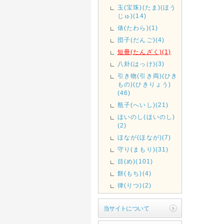
玉(宝珠)(たま)(ほう
じゅ)(14)
俵(たわら)(1)
団子(だんご)(4)
短冊(たんざく)(1)
八卦(はっけ)(3)
引き物(引き両)(ひき
もの)(ひきりょう)
(46)
瓶子(へいし)(21)
ほいのし(ほいのし)
(2)
ほなが(ほなが)(7)
守り(まもり)(31)
目(め)(101)
餅(もち)(4)
律(りつ)(2)
当サイトについて