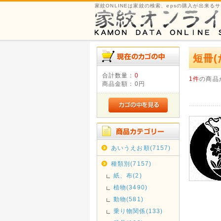
家紋ONLINEは家紋の検索、epsの購入が出来る
短冊(
合計数量：
0
1件
の商品
商品金額：
0円
あいうえお順(7157)
種類別(7157)
紙、布(2)
植物(3490)
動物(581)
乗り物関係(133)