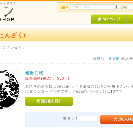
サイトです！
記憶
たんざく)
がございます。
価格順
新着順
表示
短冊に桜
販売価格(税込)：
550
円
お急ぎのお客様はpaypal(カード決済含む)をご利用下さい
にダウンロード可能です。※epsのバージョンは10です
数量：