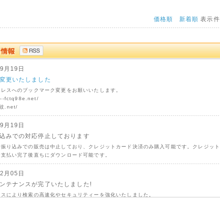
価格順
新着順
表示
09月19日
変更いたしました
ドレスへのブックマーク変更をお願いいたします。
n--fctq98e.net/
家紋.net/
09月19日
込みでの対応停止しております
行振り込みでの販売は中止しており、クレジットカード決済のみ購入可能です。クレジッ
お支払い完了後直ちにダウンロード可能です。
02月05日
ンテナンスが完了いたしました!
ンスにより検索の高速化やセキュリティーを強化いたしました。