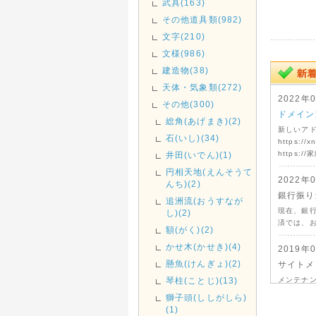
武具(163)
その他道具類(982)
文字(210)
文様(986)
建造物(38)
天体・気象類(272)
2022年
その他(300)
ドメイン
総角(あげまき)(2)
新しいア
石(いし)(34)
https://x
https://
井田(いでん)(1)
円相天地(えんそうて
2022年
んち)(2)
銀行振り
追洲流(おうすなが
現在、銀
し)(2)
済では、
額(がく)(2)
かせ木(かせき)(4)
2019年
懸魚(けんぎょ)(2)
サイトメ
琴柱(ことじ)(13)
メンテナ
獅子頭(ししがしら)
(1)